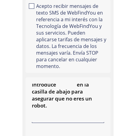
Acepto recibir mensajes de
texto SMS de WebFindYou en
referencia a mi interés con la
Tecnología de WebFindYou y
sus servicios. Pueden
aplicarse tarifas de mensajes y
datos. La frecuencia de los
mensajes varía. Envía STOP
para cancelar en cualquier
momento.
122931
Código de Seguridad:
Introduce
en la
casilla de abajo para
asegurar que no eres un
robot.