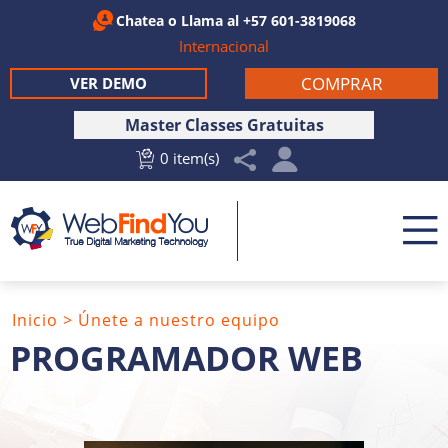
Chatea
o Llama al
+57 601-3819068
Internacional
COMPRAR
VER DEMO
Master Classes Gratuitas
0 item(s)
Inicio
>
Únete a nuestro equipo
PROGRAMADOR WEB