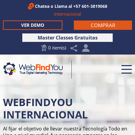
Chatea
o Llama al
+57 601-3819068
Internacional
COMPRAR
VER DEMO
Master Classes Gratuitas
0 item(s)
WEBFINDYOU
INTERNACIONAL
Al fijar el objetivo de llevar nuestra Tecnología Todo en