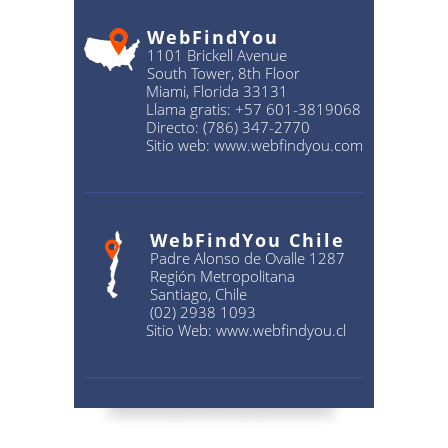
WebFindYou
1101 Brickell Avenue
South Tower, 8th Floor
Miami, Florida 33131
Llama gratis:
+57 601-3819068
Directo:
(786) 347-2770
Sitio web:
www.webfindyou.com
WebFindYou Chile
Padre Alonso de Ovalle 1287
Región Metropolitana
Santiago, Chile
(02) 2938 1093
Sitio Web:
www.webfindyou.cl