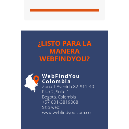
¿LISTO PARA LA
MANERA
WEBFINDYOU?
WebFindYou
Colombia
Zona T Avenida 82 #11-40
Piso 2, Suite 1
Bogotá, Colombia
+57 601-3819068
Sitio web:
www.webfindyou.com.co