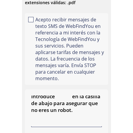
extensiones válidas: .pdf
Acepto recibir mensajes de
texto SMS de WebFindYou en
referencia a mi interés con la
Tecnología de WebFindYou y
sus servicios. Pueden
aplicarse tarifas de mensajes y
datos. La frecuencia de los
mensajes varía. Envía STOP
para cancelar en cualquier
momento.
21483
Código de Seguridad:
Introduce
en la casilla
de abajo para asegurar que
no eres un robot.