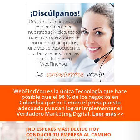
¡Discúlpanos!
Debido al alto interés en
este momento en
nuestros servicios, todos
nuestros operadores se
encuentran ocupados,
una vez se desocupen te
contactaremos. Gracias
por tu interés en
WebFindYou.
WebFindYou es la única Tecnología que hace
posible que el 96 % de los negocios en
Colombia que no tienen el presupuesto
adecuado puedan lograr implementar el
Verdadero Marketing Digital.
Leer más >>