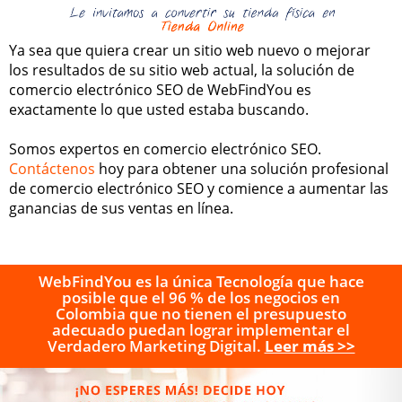
Ya sea que quiera crear un sitio web nuevo o mejorar
los resultados de su sitio web actual, la solución de
comercio electrónico SEO de WebFindYou es
exactamente lo que usted estaba buscando.
Somos expertos en comercio electrónico SEO.
Contáctenos
hoy para obtener una solución profesional
de comercio electrónico SEO y comience a aumentar las
ganancias de sus ventas en línea.
WebFindYou es la única Tecnología que hace
posible que el 96 % de los negocios en
Colombia que no tienen el presupuesto
adecuado puedan lograr implementar el
Verdadero Marketing Digital.
Leer más >>