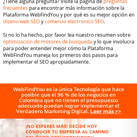
¿Tiene alguna pregunta? Visite la página de
preguntas
frecuentes
para encontrar más información sobre la
Plataforma WebFindYou y por qué es su mejor opción en
diseno web SEO
y
comercio electronico SEO
.
Si no lo ha hecho, por favor lea nuestro resumen sobre
optimizacion de motores de busqueda
y lo que involucra
para poder entender mejor cómo la Plataforma
WebFindYou maneja los primeros dos pasos para
implementar el SEO apropiadamente.
WebFindYou es la única Tecnología que hace
posible que el 96 % de los negocios en
Colombia que no tienen el presupuesto
adecuado puedan lograr implementar el
Verdadero Marketing Digital.
Leer más >>