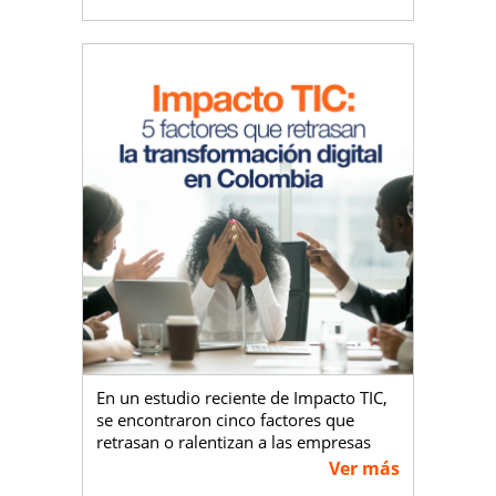
¿Por qué ocurre esto?
Porque para verdaderamente
implementar el mercadeo digital de la
forma correcta, necesitas hacer todo lo
digital para maximizar el poder del
Internet para mejorar tu marca, leads y
ventas. Sin embargo, para lograr esto
necesitarías al menos entre 6.000.000
a 7.000.000 de pesos colombianos al
mes para pagar una buena compañía
de SEO y Mercadeo Digital (excluyendo
costos de Pago por Clic).
Desafortunadamente, el 96,4 % de los
negocios colombianos cuentan con
menos de 1.000.000 pesos
colombianos mensuales como
En un estudio reciente de Impacto TIC,
presupuesto para mercadeo digital.
se encontraron cinco factores que
retrasan o ralentizan a las empresas
He ahí el problema.
para que estas sigan el camino hacia la
Ver más
transformación digital; dichos factores