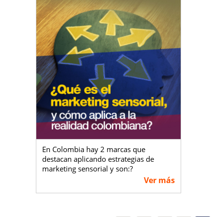
Si tienes más interés en este
importante segmento de mercado, te
1- Los Millennials en Colombia
invitamos hacer clic en
Representan más de la cuarta parte de
https://wfy.cc/ZcT7
.
la población en el país ??.
De acuerdo a las cifras mencionadas en
la referente fuente, el Departamento
Administrativo Nacional de Estadística
(DANE) afirma que en toda Colombia
hay cerca de 13.000.000 de habitantes
que cubren el rango etario entre los 20
y 34 años, mientras que, por otro lado,
hay un poco menos de 3.500.000
habitantes entre 35 y 39 años.
En Colombia hay 2 marcas que
Esto significa que gran parte de la
destacan aplicando estrategias de
población de nuestro territorio está
marketing sensorial y son:?
conformada por las personas
?
Ver más
pertenecientes a esta histórica
Cerveza Águila?
generación. Entonces, ¿son importantes
Bancolombia?
los millennials en Colombia?
?