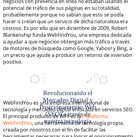
negocios con presencia en línea no estaban usando el
potencial de tráfico de sus páginas en su totalidad,
probablemente porque no sabían que esto se podía
hacer o creían que un servicio de dicha naturaleza era
costoso. Es por ello que en diciembre de 2009, Robert
Blankenship funda WebFindYou, una empresa dedicada
a ayudar a que negocios obtengan más tráfico a través
de motores de búsqueda como Google, Yahoo! y Bing, a
un precio que ayude a producir un retorno de inversión
positivo.
Revolucionando el
Mercadeo Digital y
WebFindYou es una empresa internacional de
Posicionamiento Web
tecnología y mercadeo digital enfocada en servicios SEO.
(SEO)
a través de
El principal producto de WFY es la
Plataforma
nuestra tecnología
WebFindYou
, una herramienta de tecnología propia,
creada por nosotros con el fin de facilitar las
herramientas necesarias para lograr el posicionamiento