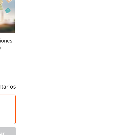
iones
a
tarios
ar