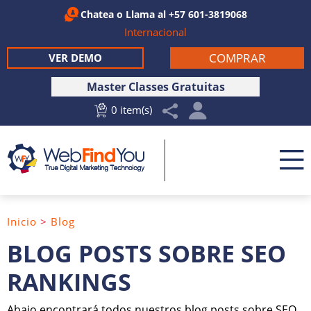
Chatea
o Llama al
+57 601-3819068
Internacional
COMPRAR
VER DEMO
Master Classes Gratuitas
0 item(s)
Inicio
>
Blog
BLOG POSTS SOBRE SEO
RANKINGS
Abajo encontrará todos nuestros blog posts sobre SEO