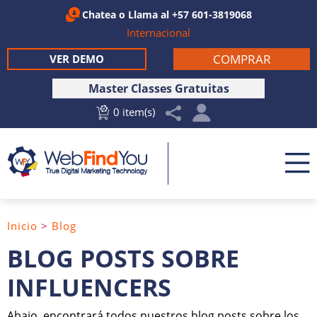
Chatea
o Llama al
+57 601-3819068
Internacional
COMPRAR
VER DEMO
Master Classes Gratuitas
0 item(s)
Inicio
>
Blog
BLOG POSTS SOBRE
INFLUENCERS
Abajo, encontrará todos nuestros blog posts sobre los