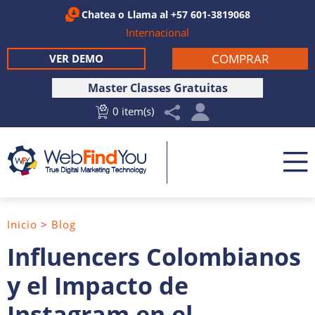
Chatea
o Llama al
+57 601-3819068
Internacional
COMPRAR
VER DEMO
Master Classes Gratuitas
0 item(s)
Inicio
>
Blog
Influencers Colombianos
y el Impacto de
Instagram en el