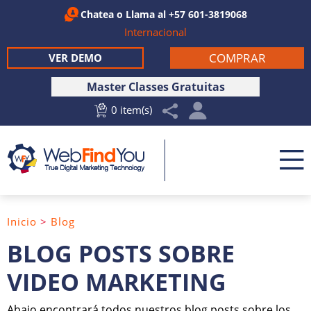
Chatea
o Llama al
+57 601-3819068
Internacional
COMPRAR
VER DEMO
Master Classes Gratuitas
0 item(s)
Inicio
>
Blog
BLOG POSTS SOBRE
VIDEO MARKETING
Abajo encontrará todos nuestros blog posts sobre los