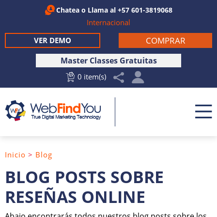
Chatea
o Llama al
+57 601-3819068
Internacional
COMPRAR
VER DEMO
Master Classes Gratuitas
0 item(s)
Inicio
>
Blog
BLOG POSTS SOBRE
RESEÑAS ONLINE
Abajo encontrarás todos nuestros blog posts sobre los