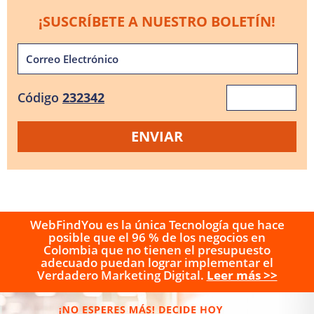
¡SUSCRÍBETE A NUESTRO BOLETÍN!
Código
232342
WebFindYou es la única Tecnología que hace
posible que el 96 % de los negocios en
Colombia que no tienen el presupuesto
adecuado puedan lograr implementar el
Verdadero Marketing Digital.
Leer más >>