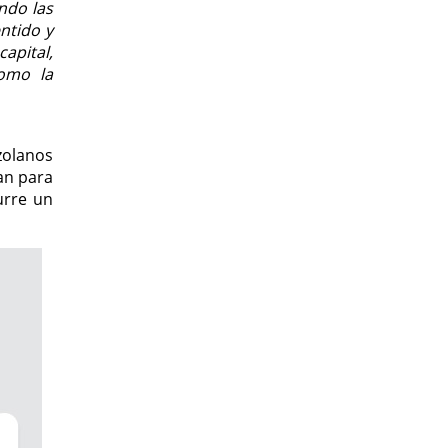
ndo las
ntido y
apital,
como la
zolanos
an para
urre un