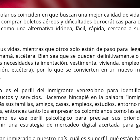
zolanos coinciden en que buscan una mejor calidad de vida 
 comprar boletos aéreos y dificultades burocráticas para 
omo una alternativa idónea, fácil, rápida, cercana a su
s vidas, mientras que otros solo están de paso para llega
anamá, etcétera. Bien sea que se queden definitivamente o
us necesidades (alimentación, vestimenta, vivienda, empleo,
ación, etcétera), por lo que se convierten en un nuevo 
.
es el perfil del inmigrante venezolano para identifi
uctos y servicios. Hacemos hincapié en la palabra "inmig
sus familias, amigos, casas, empleos, estudios, entorno n
ís, entonces tanto los empresarios colombianos como las a
mo es ese perfil psicológico para precisar sus priori
nir una estrategia de mercadeo digital acertada para g
 inmigrado a nuestro país, cuál es su perfil, qué están h