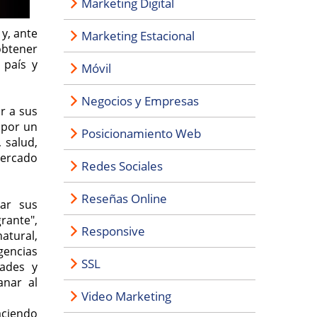
Marketing Digital
y, ante
Marketing Estacional
obtener
 país y
Móvil
Negocios y Empresas
r a sus
 por un
Posicionamiento Web
 salud,
mercado
Redes Sociales
Reseñas Online
car sus
rante",
Responsive
atural,
gencias
SSL
dades y
anar al
Video Marketing
aciendo