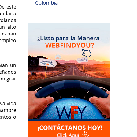
Colombia
De este
undaria
zolanos
un alto
dos han
 empleo
nían un
señados
emigrar
va vida
 hambre
entos o