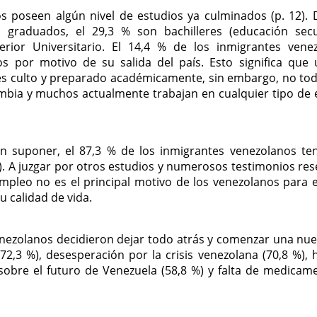
s poseen algún nivel de estudios ya culminados (p. 12). 
s graduados, el 29,3 % son bachilleres (educación sec
rior Universitario. El 14,4 % de los inmigrantes vene
s por motivo de su salida del país. Esto significa que 
es culto y preparado académicamente, sin embargo, no to
ombia y muchos actualmente trabajan en cualquier tipo de
n suponer, el 87,3 % de los inmigrantes venezolanos te
). A juzgar por otros estudios y numerosos testimonios re
mpleo no es el principal motivo de los venezolanos para 
u calidad de vida.
venezolanos decidieron dejar todo atrás y comenzar una nue
(72,3 %), desesperación por la crisis venezolana (70,8 %),
e sobre el futuro de Venezuela (58,8 %) y falta de medicam