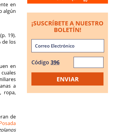
ente en
 o algún
¡SUSCRÍBETE A NUESTRO
BOLETÍN!
p. 19).
 de los
Código
396
guen en
 cuales
iliares
lanas a
, ropa,
eran de
 Posada
zolanos