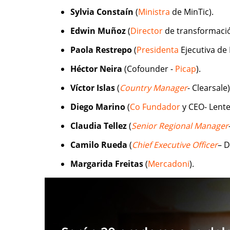
Sylvia Constaín
(
Ministra
de MinTic).
Edwin Muñoz
(
Director
de transformación
Paola Restrepo
(
Presidenta
Ejecutiva de 
Héctor Neira
(Cofounder -
Picap
).
Víctor Islas
(
Country Manager
- Clearsale)
Diego Marino
(
Co Fundador
y CEO- Lente
Claudia Tellez
(
Senior Regional Manager
Camilo Rueda
(
Chief Executive Officer
– D
Margarida Freitas
(
Mercadoni
).