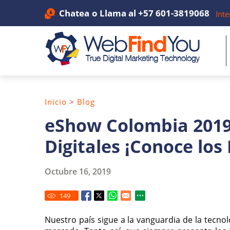
Chatea
o Llama al
+57 601-3819068
Inte
Inicio
>
Blog
eShow Colombia 2019
Digitales ¡Conoce los 
Octubre 16, 2019
149
Nuestro país sigue a la vanguardia de la tecno