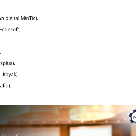
 digital MinTic).
Fedesoft).
.
splus).
– Kayak).
afiti).