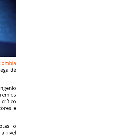
lombia
rega de
Ingenio
premios
 crítico
tores e
otas o
a nivel