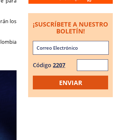
re para
erán los
¡SUSCRÍBETE A NUESTRO
BOLETÍN!
olombia
Código
2207