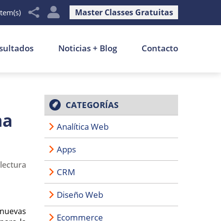
Master Classes Gratuitas
item(s)
sultados
Noticias + Blog
Contacto
CATEGORÍAS
ma
Analítica Web
Apps
lectura
CRM
Diseño Web
s nuevas
Ecommerce