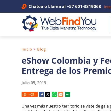
Chatea
o Llama al
+57 601-3819068
Inte
Inicio
>
Blog
eShow Colombia y Fe
Entrega de los Premi
Julio 05, 2019
405
Una vez más nuestro territorio se viste de gala 