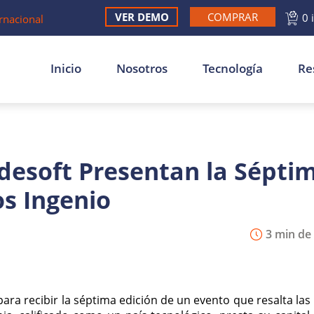
VER DEMO
COMPRAR
0 
rnacional
Inicio
Nosotros
Tecnología
Re
desoft Presentan la Sépti
os Ingenio
3 min de 
para recibir la séptima edición de un evento que resalta la