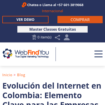
Chatea
o Llama al
+57 601-3819068
Internacional
COMPRAR
VER DEMO
Master Classes Gratuitas
0 item(s)
Inicio
>
Blog
Evolución del Internet en
Colombia: Elemento
Clave para las Empresas