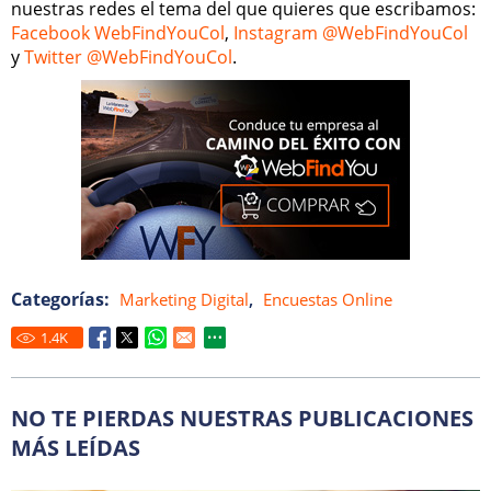
nuestras redes el tema del que quieres que escribamos:
Facebook WebFindYouCol
,
Instagram @WebFindYouCol
y
Twitter @WebFindYouCol
.
Categorías:
,
Marketing Digital
Encuestas Online
1.4
K
NO TE PIERDAS NUESTRAS PUBLICACIONES
MÁS LEÍDAS