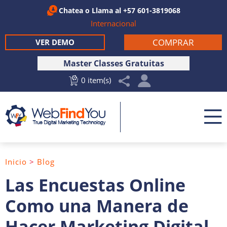
Chatea
o Llama al
+57 601-3819068
Internacional
COMPRAR
VER DEMO
Master Classes Gratuitas
0 item(s)
Inicio
>
Blog
Las Encuestas Online
Como una Manera de
Hacer Marketing Digital