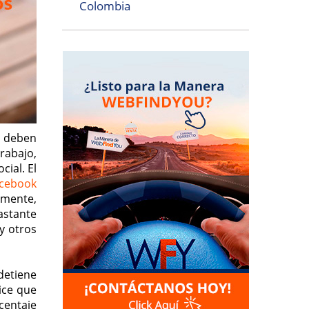
Colombia
s deben
rabajo,
cial. El
cebook
lmente,
astante
y otros
 detiene
ice que
centaje