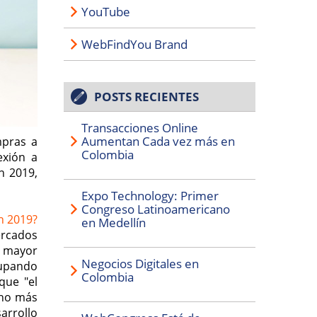
YouTube
WebFindYou Brand
POSTS RECIENTES
Transacciones Online
Aumentan Cada vez más en
mpras a
Colombia
exión a
n 2019,
Expo Technology: Primer
Congreso Latinoamericano
n 2019?
en Medellín
ercados
n mayor
Negocios Digitales en
cupando
Colombia
que "el
cho más
arrollo