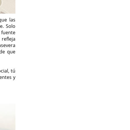
que las
e. Solo
 fuente
refleja
asevera
 de que
ial, tú
entes y