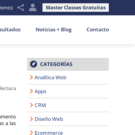
Master Classes Gratuitas
item(s)
sultados
Noticias + Blog
Contacto
CATEGORÍAS
Analítica Web
lectura
Apps
CRM
aumento
Diseño Web
s a las
Ecommerce