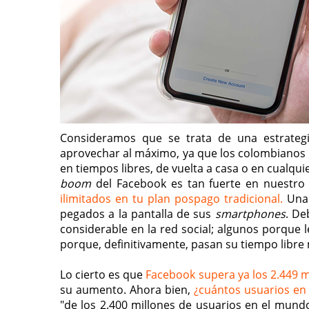
Consideramos que se trata de una estrateg
aprovechar al máximo, ya que los colombianos p
en tiempos libres, de vuelta a casa o en cualqui
boom
del Facebook es tan fuerte en nuestro
ilimitados en tu plan pospago tradicional.
Una 
pegados a la pantalla de sus
smartphones
. De
considerable en la red social; algunos porque 
porque, definitivamente, pasan su tiempo libre 
Lo cierto es que
Facebook supera ya los 2.449 
su aumento. Ahora bien,
¿cuántos usuarios en
"de los 2.400 millones de usuarios en el mundo