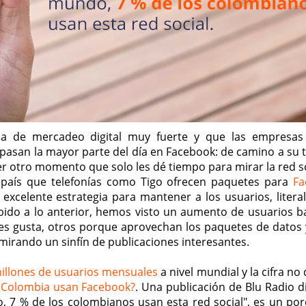
ia de mercadeo digital muy fuerte y que las empresa
asan la mayor parte del día en Facebook: de camino a su t
er otro momento que solo les dé tiempo para mirar la red so
 país que telefonías como Tigo ofrecen paquetes para
Fa
excelente estrategia para mantener a los usuarios, litera
bido a lo anterior, hemos visto un aumento de usuarios b
les gusta, otros porque aprovechan los paquetes de datos 
mirando un sinfín de publicaciones interesantes.
millones de usuarios mensuales
a nivel mundial y la cifra no
 Colombia usan Facebook?
. Una publicación de Blu Radio d
, 7 % de los colombianos usan esta red social", es un por