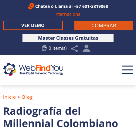
Chatea
o Llama al
+57 601-3819068
Internacional
COMPRAR
VER DEMO
Master Classes Gratuitas
0 item(s)
Inicio
>
Blog
Radiografía del
Millennial Colombiano