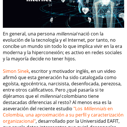
En general, una persona
millennial
nació con la
evolución de la tecnología y el Internet, por tanto, no
concibe un mundo sin todo lo que implica vivir en la era
moderna y la hiperconexión; es activo en redes sociales
y la mayoría decide no tener hijos.
Simon Sinek
, escritor y motivador inglés, en un video
afirmó que esta generación ha sido catalogada como
egoísta, egocéntrica, narcisista, desenfocada, perezosa,
entre otros calificativos. Pero ¿qué pasaría si te
dijéramos que el
millennial
colombiano tiene
destacadas diferencias al resto? Al menos esa es la
aseveración del reciente estudio
"Los
Millennials
en
Colombia, una aproximación a su perfil y caracterización
organizacional"
, desarrollado por la Universidad EAFIT,