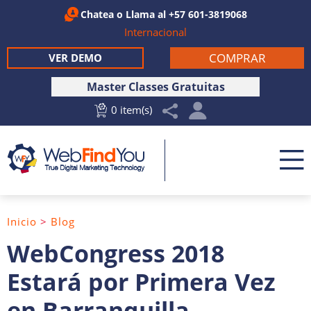
Chatea
o Llama al
+57 601-3819068
Internacional
COMPRAR
VER DEMO
Master Classes Gratuitas
0 item(s)
Inicio
>
Blog
WebCongress 2018
Estará por Primera Vez
en Barranquilla,