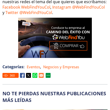
nuestras redes el tema del que quieres que escribamos:
Facebook WebFindYouCol
,
Instagram @WebFindYouCol
y
Twitter @WebFindYouCol
.
Categorías:
,
Eventos
Negocios y Empresas
360
NO TE PIERDAS NUESTRAS PUBLICACIONES
MÁS LEÍDAS