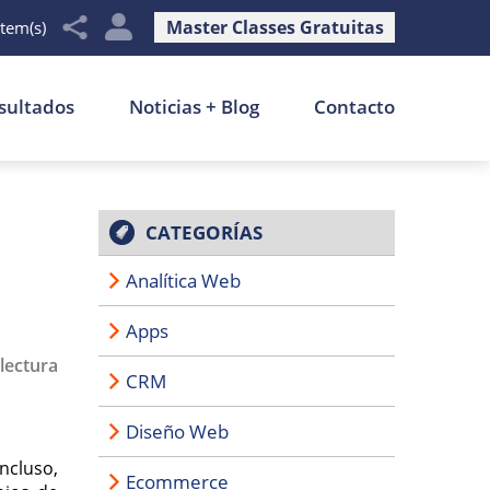
Master Classes Gratuitas
item(s)
sultados
Noticias + Blog
Contacto
CATEGORÍAS
Analítica Web
Apps
lectura
CRM
Diseño Web
ncluso,
Ecommerce