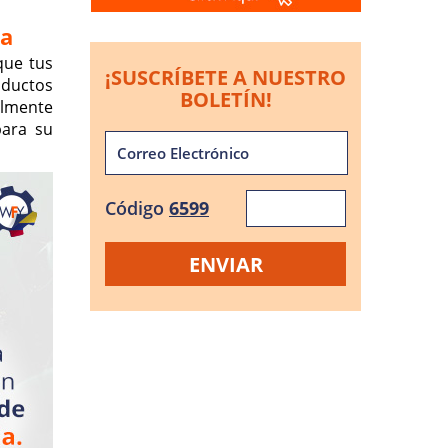
a
que tus
¡SUSCRÍBETE A NUESTRO
oductos
BOLETÍN!
almente
para su
Código
6599