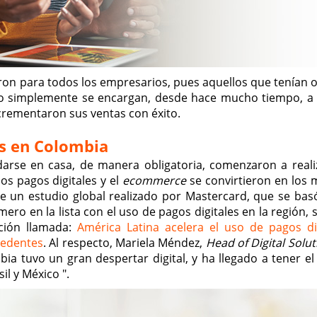
ueron para todos los empresarios, pues aquellos que tenían 
 simplemente se encargan, desde hace mucho tiempo, a
ncrementaron sus ventas con éxito.
es en Colombia
arse en casa, de manera obligatoria, comenzaron a reali
os pagos digitales y el
ecommerce
se convirtieron en los 
e un estudio global realizado por Mastercard, que se bas
ro en la lista con el uso de pagos digitales en la región, 
ación llamada:
América Latina acelera el uso de pagos dig
cedentes
. Al respecto, Mariela Méndez,
Head of Digital Solut
ia tuvo un gran despertar digital, y ha llegado a tener e
il y México ".