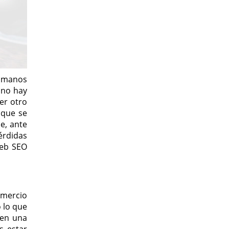
s manos
 no hay
er otro
 que se
e, ante
érdidas
web SEO
mercio
 lo que
 en una