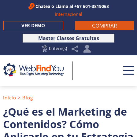
Chatea
o Llama al
+57 601-3819068
Internacional
COMPRAR
VER DEMO
Master Classes Gratuitas
0 item(s)
Inicio
>
Blog
¿Qué es el Marketing de
Contenidos? Cómo
Aplicarlo en tu Estrategia