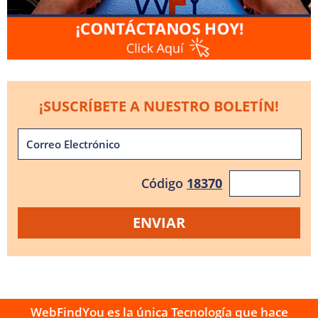
¡SUSCRÍBETE A NUESTRO BOLETÍN!
Código
18370
WebFindYou es la única Tecnología que hace