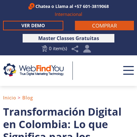
Chatea
o Llama al
+57 601-3819068
Internacional
COMPRAR
VER DEMO
Master Classes Gratuitas
0 item(s)
Inicio
>
Blog
Transformación Digital
en Colombia: Lo que
Significa para los