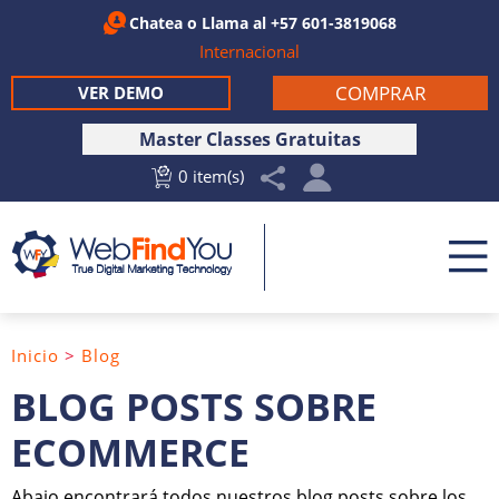
Chatea
o Llama al
+57 601-3819068
Internacional
COMPRAR
VER DEMO
Master Classes Gratuitas
0 item(s)
Inicio
>
Blog
BLOG POSTS SOBRE
ECOMMERCE
Abajo encontrará todos nuestros blog posts sobre los