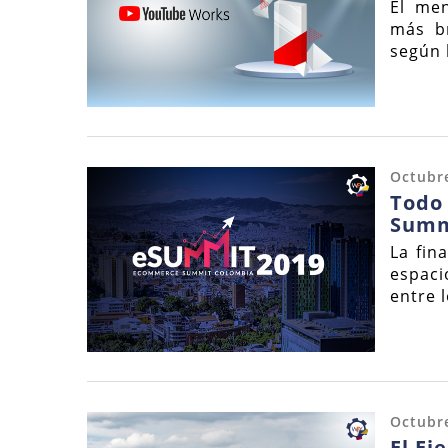
El me
más br
según 
Octubre
Todo 
Summ
La fin
espaci
entre 
Octubre
El Ej