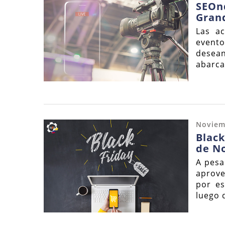
SEOn
Grand
Las ac
event
desean
abarca.
Noviem
Black
de N
A pesa
aprov
por es
luego 