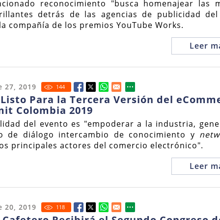
ncionado reconocimiento "busca homenajear las 
illantes detrás de las agencias de publicidad del 
la compañía de los premios YouTube Works.
Leer m
 27, 2019
144
Listo Para la Tercera Versión del eComm
it Colombia 2019
alidad del evento es "empoderar a la industria, gen
o de diálogo intercambio de conocimiento y
netw
los principales actores del comercio electrónico".
Leer m
 20, 2019
118
e Cafetero Recibirá el Segundo Congreso d