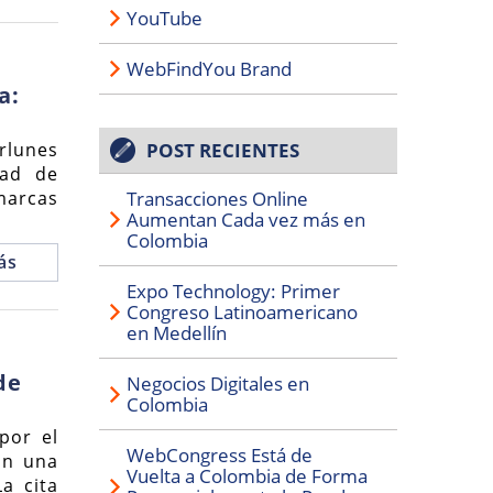
YouTube
WebFindYou Brand
a:
rlunes
POST RECIENTES
dad de
marcas
Transacciones Online
Aumentan Cada vez más en
Colombia
ás
Expo Technology: Primer
Congreso Latinoamericano
en Medellín
de
Negocios Digitales en
Colombia
por el
WebCongress Está de
on una
Vuelta a Colombia de Forma
a cita