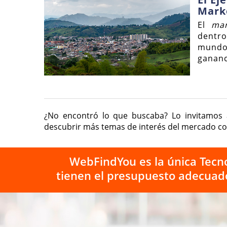
Marke
El
mar
dentro
mundo
gananc
¿No encontró lo que buscaba? Lo invitamos 
descubrir más temas de interés del mercado c
WebFindYou es la única Tecno
tienen el presupuesto adecuad