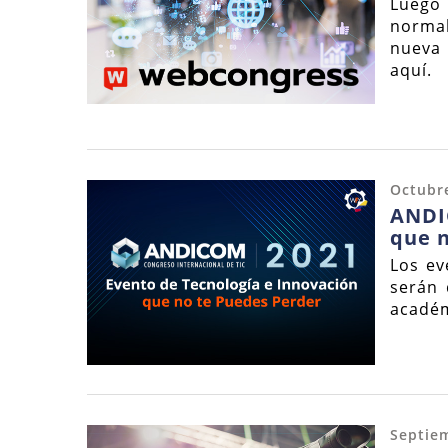
Luego 
normal
nueva 
aquí.
Octubre
ANDI
que 
Los ev
serán 
académ
Septie