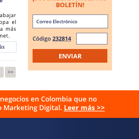
BOLETÍN!
abajar
opa el
ra más
net.
Código
232814
ás
>>
s negocios en Colombia que no
 Marketing Digital.
Leer más >>