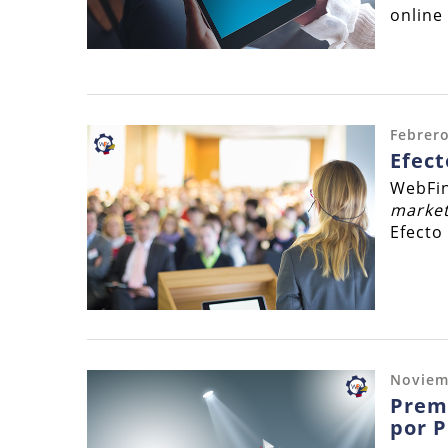
online 
Febrero
Efect
WebFin
market
Efecto
Noviem
Premi
por P