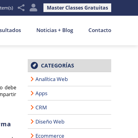
Master Classes Gratuitas
item(s)
sultados
Noticias + Blog
Contacto
CATEGORÍAS
Analítica Web
mo debe
Apps
mpartir
CRM
Diseño Web
orma
Ecommerce