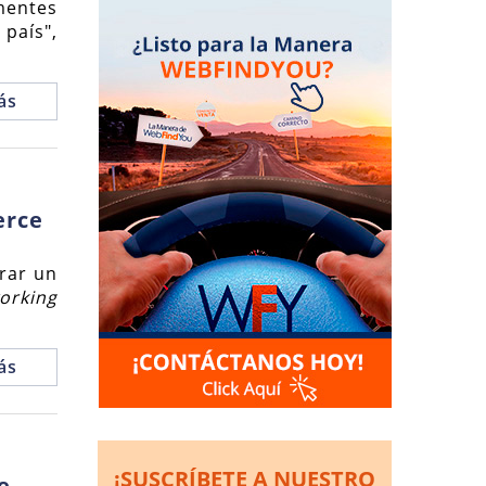
mentes
país",
ás
erce
erar un
orking
ás
¡SUSCRÍBETE A NUESTRO
e