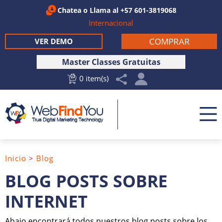
Chatea
o Llama al
+57 601-3819068
Internacional
COMPRAR
VER DEMO
Master Classes Gratuitas
0 item(s)
Inicio
>
Blog
BLOG POSTS SOBRE
INTERNET
Abajo encontrará todos nuestros blog posts sobre los